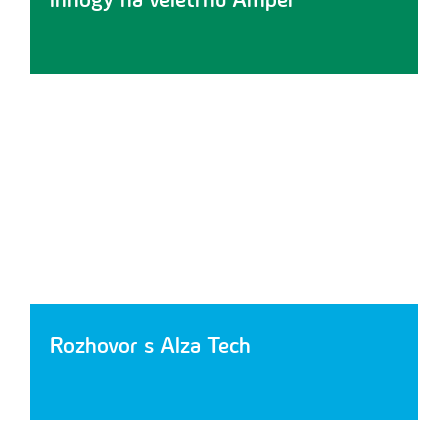
innogy na veletrhu Amper
Rozhovor s Alza Tech