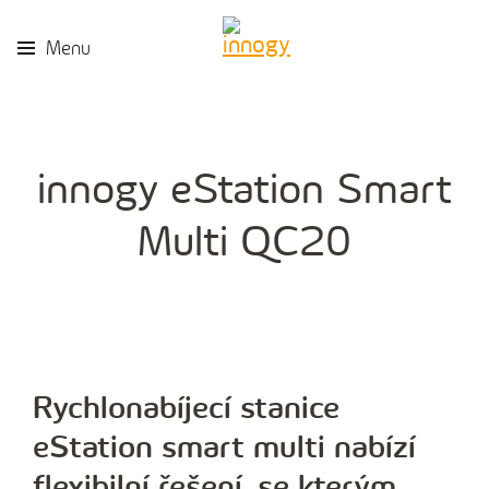
Kon
Menu
innogy eStation Smart
Multi QC20
Rychlonabíjecí stanice
eStation smart multi nabízí
flexibilní řešení, se kterým