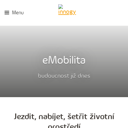
Kon
Menu
eMobilita
budoucnost již dnes
Jezdit, nabíjet, šetřit životní
prostředí