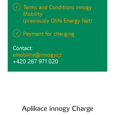
Terms and Conditions innogy
Mobility
(previously Olife Energy Net)
Payment for charging
Contact:
emobilita@innogy.cz
+420 267 971 020
Aplikace innogy Charge