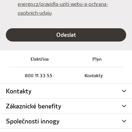
energo.cz/pravidla-uziti-webu-a-ochrana-
osobnich-udaju
.
Odeslat
Elektřina
Plyn
800 11 33 55
Kontakty
Kontakty
Kariéra v innogy
Zákaznické benefity
Zákaznická centra
innosvět
Společnosti innogy
Nastavení cookies
innogy Karta