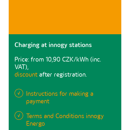
Charging at innogy stations
Price: from 10,90 CZK/kWh (inc.
VAT),
discount
after registration.
Instructions for making a
payment
Terms and Conditions innogy
Energo