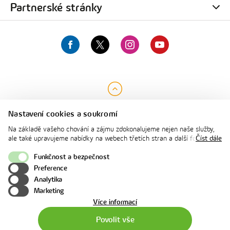
innogy Energie
Partnerské stránky
innogy Premium
innogy Energo
prepisenergii.cz
Facebook
Twitter
Instagram
YouTube
fotovoltaika.innogy.cz
cng.innogy.cz
CNG.cz
Nahoru
Nastavení cookies a soukromí
Na základě vašeho chování a zájmu zdokonalujeme nejen naše služby,
ale také upravujeme nabídky na webech třetích stran a další formy
Číst dále
komunikace s vámi. Níže prosím zvolte vámi preferovanou variantu
souhlasu. Svoje nastavení můžete kdykoliv změnit v zápatí stránky v
Funkčnost a bezpečnost
„Nastavení soukromí". Více informací o tom, jak se soubory cookies a
Preference
osobními údaji pracujeme, včetně možností uplatnění vašich práv,
Analytika
naleznete na webové stránce v sekci
Cookie Policy
.
Marketing
o
Více informací
použití
Povolit vše
cookies